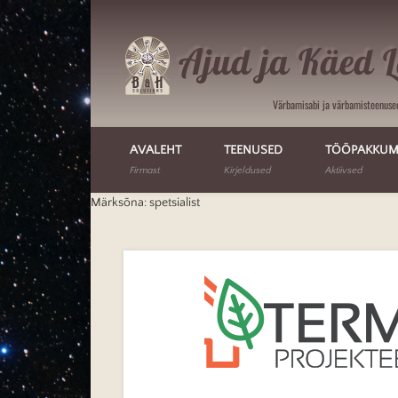
Ajud ja Käed 
Facebook
Vimeo
LinkedIn
Värbamisabi ja värbamisteenuse
AVALEHT
TEENUSED
TÖÖPAKKUM
Firmast
Kirjeldused
Aktiivsed
Märksõna: spetsialist