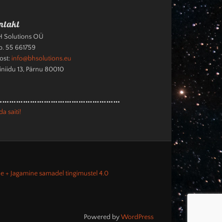
ntakt
 Solutions OÜ
. 55 661759
ost:
info@bhsolutions.eu
iniidu 13, Pärnu 80010
………………………………………………
a saiti!
e + Jagamine samadel tingimustel 4.0
Powered by
WordPress