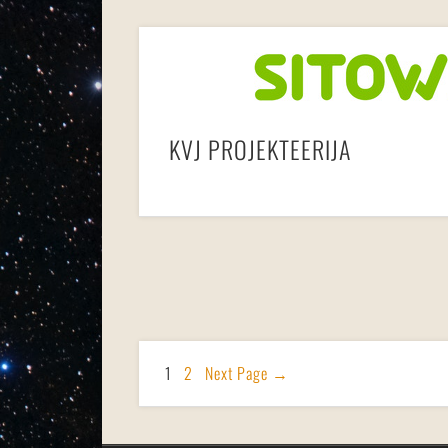
KVJ PROJEKTEERIJA
1
2
Next Page
→