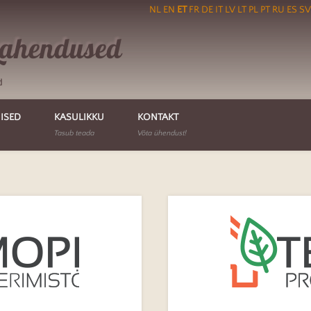
NL
EN
ET
FR
DE
IT
LV
LT
PL
PT
RU
ES
SV
Lahendused
d
ISED
KASULIKKU
KONTAKT
Tasub teada
Võta ühendust!