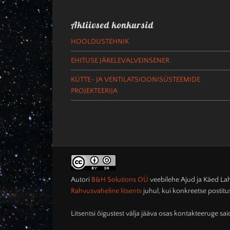
Aktiivsed konkursid
HOOLDUSTEHNIK
EHITUSE JÄRELEVALVEINSENER
KÜTTE- JA VENTILATSIOONISÜSTEEMIDE
PROJEKTEERIJA
Autori
B&H Solutions OÜ
veebilehe
Ajud ja Käed L
Rahvusvaheline litsents
juhul, kui konkreetse postitus
Litsentsi õigustest välja jääva osas kontakteeruge sa