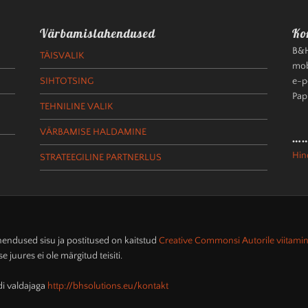
Värbamislahendused
Ko
B&H
TÄISVALIK
mob
SIHTOTSING
e-p
Pap
TEHNILINE VALIK
VÄRBAMISE HALDAMINE
…
Hind
STRATEEGILINE PARTNERLUS
ahendused
sisu ja postitused on kaitstud
Creative Commonsi Autorile viitamin
e juures ei ole märgitud teisiti.
idi valdajaga
http://bhsolutions.eu/kontakt